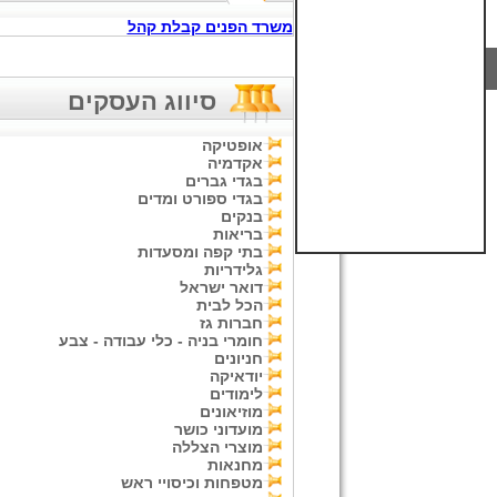
משרד הפנים קבלת קהל
סיווג העסקים
אופטיקה
אקדמיה
בגדי גברים
בגדי ספורט ומדים
בנקים
בריאות
בתי קפה ומסעדות
גלידריות
דואר ישראל
הכל לבית
חברות גז
חומרי בניה - כלי עבודה - צבע
חניונים
יודאיקה
לימודים
מוזיאונים
מועדוני כושר
מוצרי הצללה
מחנאות
מטפחות וכיסויי ראש