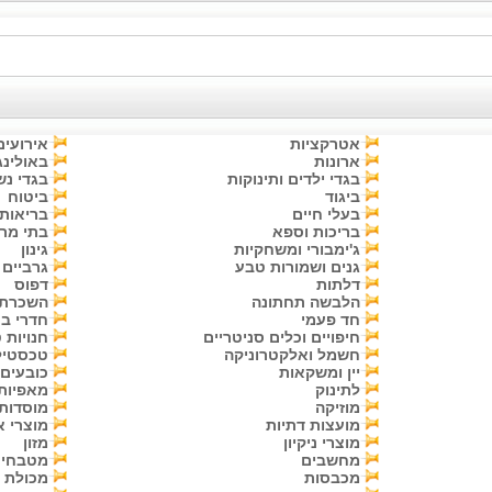
אטרקציות
אירועים
ארונות
באולינג
בגדי ילדים ותינוקות
בגדי נש
ביגוד
ביטוח
בעלי חיים
בריאות
בריכות וספא
בתי מר
ג'ימבורי ומשחקיות
גינון
גנים ושמורות טבע
גרביים
דלתות
דפוס
הלבשה תחתונה
השכרת 
חד פעמי
חדרי ב
חיפויים וכלים סניטריים
חנויות 
חשמל ואלקטרוניקה
טכסטיל
יין ומשקאות
כובעים
לתינוק
מאפיות
מוזיקה
מוסדות
מועצות דתיות
מוצרי א
מוצרי ניקיון
מזון
מחשבים
מטבחי
מכבסות
מכולת