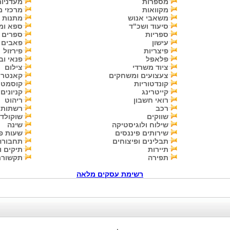
מספרות
מעדניו
מקוואות
מרכזי 
משאבי אנוש
מתנות
סיעוד ושכ"ד
ספא ומ
ספריות
ספרים
עישון
פאבים
פיצריות
פירזול
פלאפל
פנאי וב
ציוד משרדי
צילום
צעצועים ומשחקים
קאנטרי
קונדטוריות
קוסמטי
קייטרינג
קניונים
רואי חשבון
ריהוט
רכב
רשתות מ
שווקים
שוקולד
שילוח ולוגיסטיקה
שינה
שירותים פיננסים
שעות פ
תבלינים ופיצוחים
תחבורה
תיירות
תיקים ו
תפירה
תקשורת
רשימת עסקים מלאה