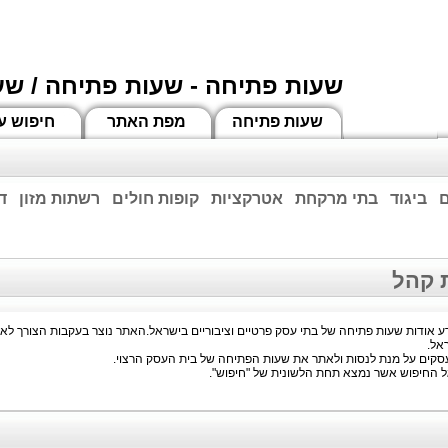
שעות פתיחה - שעות פתיחה / שע
שעות פתיחה
מפת האתר
חיפוש ע
ם
ביגוד
בתי מרקחת
אטרקציות
קופות חולים
רשתות מזון
ד
וחות הרשע - החמאס. מומלץ להתעדכן מול בית העסק בצורה טלפונית לגבי הסניפים הפתוח
ביחד ננצח!
 אודות שעות פתיחה של בתי עסק פרטיים וציבוריים בישראל.האתר נוצר בעקבות הצורך ל
אל.
קים על מנת לנסות ולאתר את שעות הפתיחה של בית העסק הרצוי.
ל החיפוש אשר נמצא תחת הלשונית של "חיפוש".