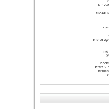
ת
מבקרים
רחצאות
ידור
קה וטיפוח
זון
ים
תיחה
 ציבורית
מזוודות