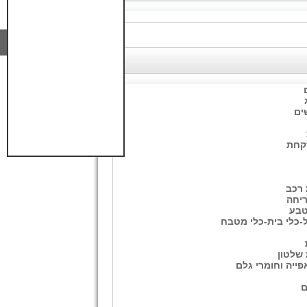
ים
קחת
רכב
ריחה
טבע
-כלי בית-כלי מטבח
 שלטון
פייה וחומרי גלם
ם