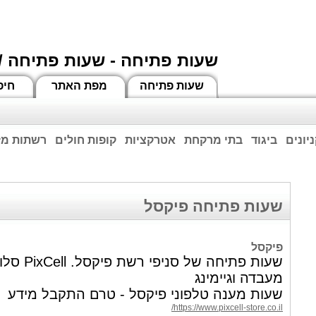
שעות פתיחה - שעות פתיחה /
שעות פתיחה
מפת האתר
חיפ
יונים
ביגוד
בתי מרקחת
אטרקציות
קופות חולים
רשתות מזו
וחות הרשע - החמאס. מומלץ להתעדכן מול בית העסק בצורה טלפונית לגבי הסניפים הפתוח
ביחד ננצח!
שעות פתיחה פיקסל
פיקסל
שעות פתיחה של 
מעבדה וגיימינג
שעות מענה טלפוני פיקסל - טרם התקבל מידע
https://www.pixcell-store.co.il/