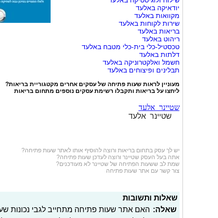
שילוח ולוגיסטיקה באלעד
יודאיקה באלעד
מקוואות באלעד
שירות לקוחות באלעד
בריאות באלעד
ריהוט באלעד
טכסטיל-כלי בית-כלי מטבח באלעד
דלתות באלעד
חשמל ואלקטרוניקה באלעד
תבלינים ופיצוחים באלעד
מעוניין לראות שעות פתיחה של עסקים אחרים מקטגוריית
בריאות
?
ליחצו על
בריאות
ותקבלו רשימת עסקים נוספים מתחום בריאות
שטיינר אלעד
שטיינר אלעד
יש לך עסק בתחום
בריאות
ורוצה להוסיף אותו לאתר שעות פתיחה?
אתה בעל העסק שטיינר ורוצה לעדכן שעות פתיחה?
שמת לב ששעות הפתיחה של שטיינר לא מעודכנים?
צור קשר עם אתר שעות פתיחה
שאלות ותשובות
שאלה:
האם אתר שעות פתיחה מתחייב לגבי נכונות שע