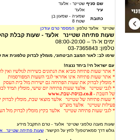
שם סניף
שטיינר - אלעד
עיר
אלעד
שמעיה - שמעון בן
כתובת
שטח 8
שטיינר אלעד טלפון:
המספר טרם עודכן
שעות פתיחה שטיינר אלעד - שעות קבלת קהל
ימים א'-ה' – 08:00-20:00
טלפון: 03-7365843
שימו לב: לאור המצב הביטחוני, מומלץ לבדוק טלפונית את
עם ישראל חי! ביחד ננצח!
* אתר שעות פתיחה מביא את הנתונים כשירות לגולשיו ואין ל
* אתר שעות פתיחה אינו אחראי לגבי השעות המפורסמות
* מומלץ לבדוק את שעות הפתיחה גם ישירות מול בית העסק
* לגבי שטיינר אלעד שעות פתיחה יום שישי, מומלץ תמיד לבד
של השבת -
co.il.כניסת-שבת.www
* שעות פתיחה של שטיינר אלעד מוצאי שבת, מומלץ לבדוק יש
פעילות שטיינר אלעד מוצ"ש
* לגבי שעות פתיחה שטיינר אלעד בקיץ מומלץ לבדוק מול הע
שעות מענה טלפוני שטיינר אלעד - טרם התקבל מידע
גולש דרך סמארטפון? לחץ על הקישור:
שעות פתיחה שטיינר א