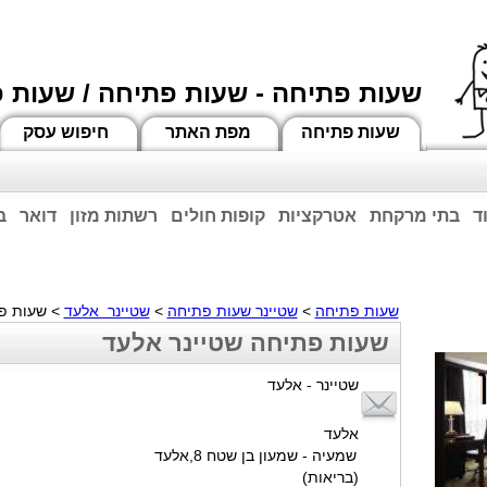
שעות פתיחה - שעות פתיחה / שעות 
שעות פתיחה
מפת האתר
חיפוש עסק
ד
בתי מרקחת
אטרקציות
קופות חולים
רשתות מזון
דואר
ב
וחות הרשע - החמאס. מומלץ להתעדכן מול בית העסק בצורה טלפונית לגבי הסניפים הפתוח
ביחד ננצח!
שעות פתיחה
>
שטיינר שעות פתיחה
>
שטיינר אלעד
> שעות פ
שעות פתיחה שטיינר אלעד
שטיינר - אלעד
אלעד
שמעיה - שמעון בן שטח 8,אלעד
(בריאות)