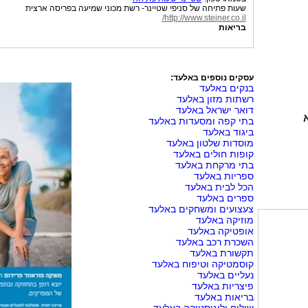
שעות פתיחה של סניפי שטיינר- רשת מכוני שמיעה בפריסה ארצית
http://www.steiner.co.il/
בריאות
עסקים נוספים באלעד:
בנקים באלעד
רשתות מזון באלעד
דואר ישראל באלעד
בתי קפה ומסעדות באלעד
ביגוד באלעד
מוסדות שלטון באלעד
קופות חולים באלעד
בתי מרקחת באלעד
ספריות באלעד
הכל לבית באלעד
ספרים באלעד
צעצועים ומשחקים באלעד
מוזיקה באלעד
אופטיקה באלעד
השכרת רכב באלעד
תקשורת באלעד
קוסמטיקה וטיפוח באלעד
נעליים באלעד
פיצריות באלעד
בריאות באלעד