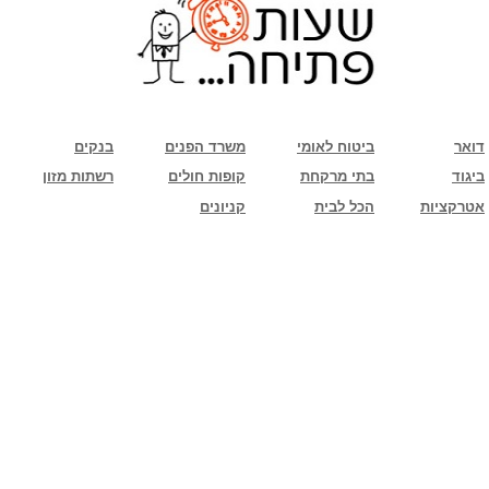
שימו לב: עקב המלחמה נגד כוחות הרשע - החמאס. מומלץ להתעדכן מול בית העסק בצורה
טלפונית לגבי הסניפים הפתוחים שעות הפתיחה המעודכנות
ביחד ננצח!
דואר
ביטוח לאומי
משרד הפנים
בנקים
ביגוד
בתי מרקחת
קופות חולים
רשתות מזון
אטרקציות
הכל לבית
קניונים