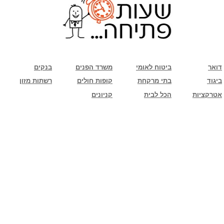
שימו לב: עקב המלחמה נגד כוחות הרשע - החמאס. מומלץ להתעדכן מול בית העסק בצורה
טלפונית לגבי הסניפים הפתוחים שעות הפתיחה המעודכנות
ביחד ננצח!
דואר
ביטוח לאומי
משרד הפנים
בנקים
ביגוד
בתי מרקחת
קופות חולים
רשתות מזון
אטרקציות
הכל לבית
קניונים