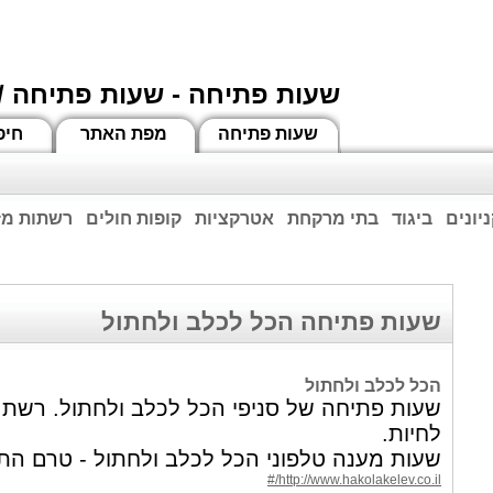
שעות פתיחה - שעות פתיחה /
שעות פתיחה
מפת האתר
חיפ
יונים
ביגוד
בתי מרקחת
אטרקציות
קופות חולים
רשתות מזו
וחות הרשע - החמאס. מומלץ להתעדכן מול בית העסק בצורה טלפונית לגבי הסניפים הפתוח
ביחד ננצח!
שעות פתיחה הכל לכלב ולחתול
הכל לכלב ולחתול
שעות פתיחה של סניפי הכל לכלב ולחתול. רשת חנו
לחיות.
שעות מענה טלפוני הכל לכלב ולחתול - טרם הת
http://www.hakolakelev.co.il/#