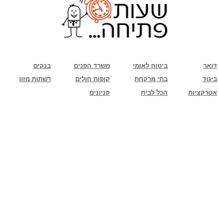
שימו לב: עקב המלחמה נגד כוחות הרשע - החמאס. מומלץ להתעדכן מול בית העסק בצורה
טלפונית לגבי הסניפים הפתוחים שעות הפתיחה המעודכנות
ביחד ננצח!
דואר
ביטוח לאומי
משרד הפנים
בנקים
ביגוד
בתי מרקחת
קופות חולים
רשתות מזון
אטרקציות
הכל לבית
קניונים