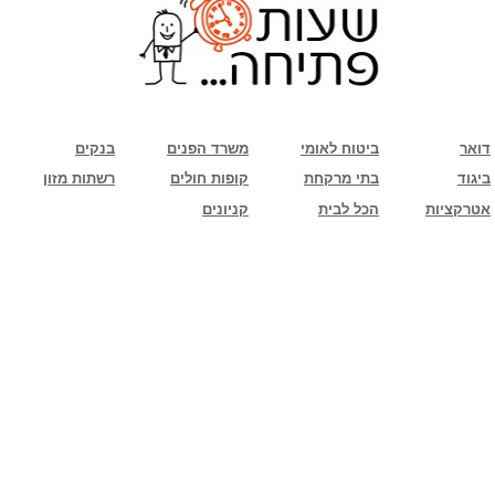
שימו לב: עקב המלחמה נגד כוחות הרשע - החמאס. מומלץ להתעדכן מול בית העסק בצורה
טלפונית לגבי הסניפים הפתוחים שעות הפתיחה המעודכנות
ביחד ננצח!
דואר
ביטוח לאומי
משרד הפנים
בנקים
ביגוד
בתי מרקחת
קופות חולים
רשתות מזון
אטרקציות
הכל לבית
קניונים