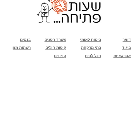
שימו לב: עקב המלחמה נגד כוחות הרשע - החמאס. מומלץ להתעדכן מול בית העסק בצורה
טלפונית לגבי הסניפים הפתוחים שעות הפתיחה המעודכנות
ביחד ננצח!
דואר
ביטוח לאומי
משרד הפנים
בנקים
ביגוד
בתי מרקחת
קופות חולים
רשתות מזון
אטרקציות
הכל לבית
קניונים