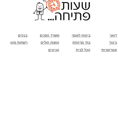
שימו לב: עקב המלחמה נגד כוחות הרשע - החמאס. מומלץ להתעדכן מול בית העסק בצורה
טלפונית לגבי הסניפים הפתוחים שעות הפתיחה המעודכנות
ביחד ננצח!
דואר
ביטוח לאומי
משרד הפנים
בנקים
ביגוד
בתי מרקחת
קופות חולים
רשתות מזון
אטרקציות
הכל לבית
קניונים