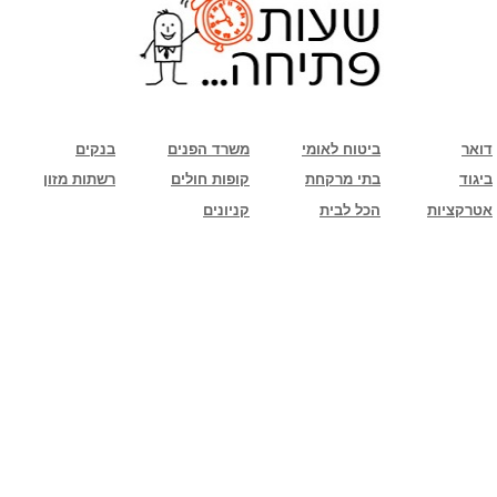
שימו לב: עקב המלחמה נגד כוחות הרשע - החמאס. מומלץ להתעדכן מול בית העסק בצורה
טלפונית לגבי הסניפים הפתוחים שעות הפתיחה המעודכנות
ביחד ננצח!
דואר
ביטוח לאומי
משרד הפנים
בנקים
ביגוד
בתי מרקחת
קופות חולים
רשתות מזון
אטרקציות
הכל לבית
קניונים