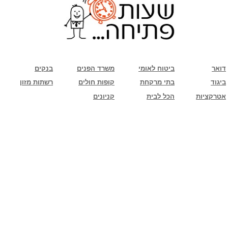
שימו לב: עקב המלחמה נגד כוחות הרשע - החמאס. מומלץ להתעדכן מול בית העסק בצורה
טלפונית לגבי הסניפים הפתוחים שעות הפתיחה המעודכנות
ביחד ננצח!
דואר
ביטוח לאומי
משרד הפנים
בנקים
ביגוד
בתי מרקחת
קופות חולים
רשתות מזון
אטרקציות
הכל לבית
קניונים