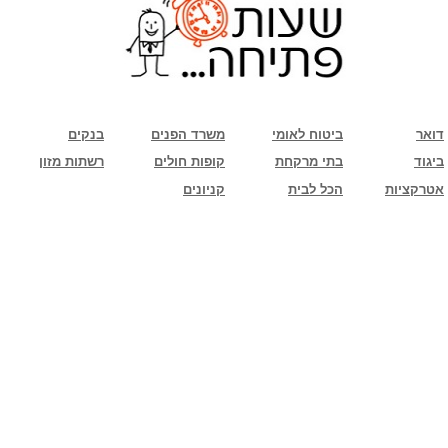
שימו לב: עקב המלחמה נגד כוחות הרשע - החמאס. מומלץ להתעדכן מול בית העסק בצורה
טלפונית לגבי הסניפים הפתוחים שעות הפתיחה המעודכנות
ביחד ננצח!
דואר
ביטוח לאומי
משרד הפנים
בנקים
ביגוד
בתי מרקחת
קופות חולים
רשתות מזון
אטרקציות
הכל לבית
קניונים