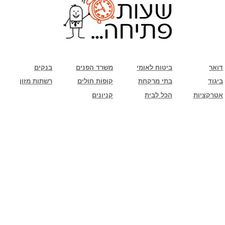
שימו לב: עקב המלחמה נגד כוחות הרשע - החמאס. מומלץ להתעדכן מול בית העסק בצורה
טלפונית לגבי הסניפים הפתוחים שעות הפתיחה המעודכנות
ביחד ננצח!
דואר
ביטוח לאומי
משרד הפנים
בנקים
ביגוד
בתי מרקחת
קופות חולים
רשתות מזון
אטרקציות
הכל לבית
קניונים