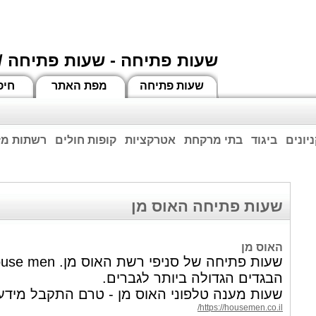
שעות פתיחה - שעות פתיחה /
שעות פתיחה
מפת האתר
חיפ
יונים
ביגוד
בתי מרקחת
אטרקציות
קופות חולים
רשתות מזו
וחות הרשע - החמאס. מומלץ להתעדכן מול בית העסק בצורה טלפונית לגבי הסניפים הפתוח
ביחד ננצח!
שעות פתיחה האוס מן
האוס מן
הבגדים הגדולה ביותר לגברים.
שעות מענה טלפוני האוס מן - טרם התקבל מידע
https://housemen.co.il/