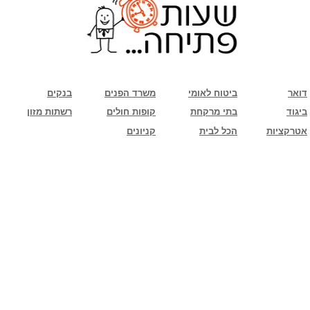
שימו לב: עקב המלחמה נגד כוחות הרשע - החמאס. מומלץ להתעדכן מול בית העסק בצורה
טלפונית לגבי הסניפים הפתוחים שעות הפתיחה המעודכנות
ביחד ננצח!
דואר
ביטוח לאומי
משרד הפנים
בנקים
ביגוד
בתי מרקחת
קופות חולים
רשתות מזון
אטרקציות
הכל לבית
קניונים