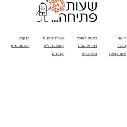
שימו לב: עקב המלחמה נגד כוחות הרשע - החמאס. מומלץ להתעדכן מול בית העסק בצורה
טלפונית לגבי הסניפים הפתוחים שעות הפתיחה המעודכנות
ביחד ננצח!
דואר
ביטוח לאומי
משרד הפנים
בנקים
ביגוד
בתי מרקחת
קופות חולים
רשתות מזון
אטרקציות
הכל לבית
קניונים