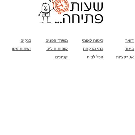
שימו לב: עקב המלחמה נגד כוחות הרשע - החמאס. מומלץ להתעדכן מול בית העסק בצורה
טלפונית לגבי הסניפים הפתוחים שעות הפתיחה המעודכנות
ביחד ננצח!
דואר
ביטוח לאומי
משרד הפנים
בנקים
ביגוד
בתי מרקחת
קופות חולים
רשתות מזון
אטרקציות
הכל לבית
קניונים