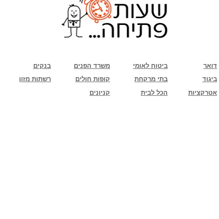
שימו לב: עקב המלחמה נגד כוחות הרשע - החמאס. מומלץ להתעדכן מול בית העסק בצורה
טלפונית לגבי הסניפים הפתוחים שעות הפתיחה המעודכנות
ביחד ננצח!
דואר
ביטוח לאומי
משרד הפנים
בנקים
ביגוד
בתי מרקחת
קופות חולים
רשתות מזון
אטרקציות
הכל לבית
קניונים