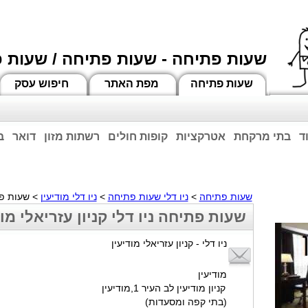
שעות פתיחה - שעות פתיחה / שעות 
שעות פתיחה
מפת האתר
חיפוש עסק
ד
בתי מרקחת
אטרקציות
קופות חולים
רשתות מזון
דואר
ב
וחות הרשע - החמאס. מומלץ להתעדכן מול בית העסק בצורה טלפונית לגבי הסניפים הפתוח
ביחד ננצח!
שעות פתיחה
>
ניו דלי שעות פתיחה
>
ניו דלי מודיעין
> שעות פתי
שעות פתיחה ניו דלי קניון עזריאלי מוד
ניו דלי - קניון עזריאלי מודיעין
מודיעין
קניון מודיעין לב העיר 1,מודיעין
(בתי קפה ומסעדות)