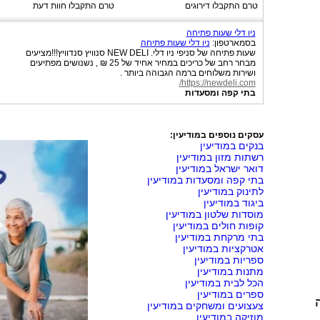
טרם התקבלו דירוגים
טרם התקבלו חוות דעת
ניו דלי שעות פתיחה
בסמארטפון:
ניו דלי שעות פתיחה
שעות פתיחה של סניפי ניו דלי. NEW DELI סנוויץ סנדוויץ!!!מציעים
מבחר רחב של כריכים במחיר אחיד של 25 ₪ , נשנושים מפתיעים
ושירות משלוחים ברמה הגבוהה ביותר .
https://newdeli.com/
בתי קפה ומסעדות
עסקים נוספים במודיעין:
בנקים במודיעין
רשתות מזון במודיעין
דואר ישראל במודיעין
בתי קפה ומסעדות במודיעין
לתינוק במודיעין
ביגוד במודיעין
מוסדות שלטון במודיעין
קופות חולים במודיעין
בתי מרקחת במודיעין
אטרקציות במודיעין
ספריות במודיעין
מתנות במודיעין
הכל לבית במודיעין
ספרים במודיעין
צעצועים ומשחקים במודיעין
מוזיקה במודיעין