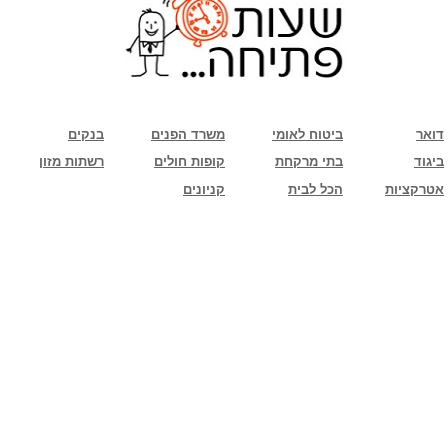
שימו לב: עקב המלחמה נגד כוחות הרשע - החמאס. מומלץ להתעדכן מול בית העסק בצורה
טלפונית לגבי הסניפים הפתוחים שעות הפתיחה המעודכנות
ביחד ננצח!
דואר
ביטוח לאומי
משרד הפנים
בנקים
ביגוד
בתי מרקחת
קופות חולים
רשתות מזון
אטרקציות
הכל לבית
קניונים