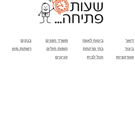
שימו לב: עקב המלחמה נגד כוחות הרשע - החמאס. מומלץ להתעדכן מול בית העסק בצורה
טלפונית לגבי הסניפים הפתוחים שעות הפתיחה המעודכנות
ביחד ננצח!
דואר
ביטוח לאומי
משרד הפנים
בנקים
ביגוד
בתי מרקחת
קופות חולים
רשתות מזון
אטרקציות
הכל לבית
קניונים