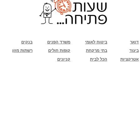
שימו לב: עקב המלחמה נגד כוחות הרשע - החמאס. מומלץ להתעדכן מול בית העסק בצורה
טלפונית לגבי הסניפים הפתוחים שעות הפתיחה המעודכנות
ביחד ננצח!
דואר
ביטוח לאומי
משרד הפנים
בנקים
ביגוד
בתי מרקחת
קופות חולים
רשתות מזון
אטרקציות
הכל לבית
קניונים