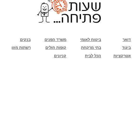
שימו לב: עקב המלחמה נגד כוחות הרשע - החמאס. מומלץ להתעדכן מול בית העסק בצורה
טלפונית לגבי הסניפים הפתוחים שעות הפתיחה המעודכנות
ביחד ננצח!
דואר
ביטוח לאומי
משרד הפנים
בנקים
ביגוד
בתי מרקחת
קופות חולים
רשתות מזון
אטרקציות
הכל לבית
קניונים