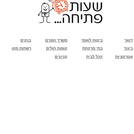
שימו לב: עקב המלחמה נגד כוחות הרשע - החמאס. מומלץ להתעדכן מול בית העסק בצורה
טלפונית לגבי הסניפים הפתוחים שעות הפתיחה המעודכנות
ביחד ננצח!
דואר
ביטוח לאומי
משרד הפנים
בנקים
ביגוד
בתי מרקחת
קופות חולים
רשתות מזון
אטרקציות
הכל לבית
קניונים