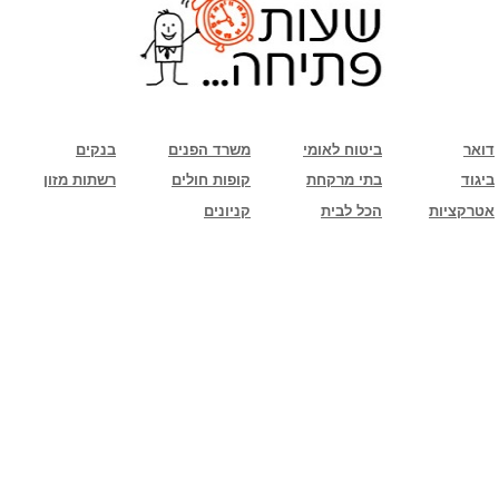
שימו לב: עקב המלחמה נגד כוחות הרשע - החמאס. מומלץ להתעדכן מול בית העסק בצורה
טלפונית לגבי הסניפים הפתוחים שעות הפתיחה המעודכנות
ביחד ננצח!
דואר
ביטוח לאומי
משרד הפנים
בנקים
ביגוד
בתי מרקחת
קופות חולים
רשתות מזון
אטרקציות
הכל לבית
קניונים