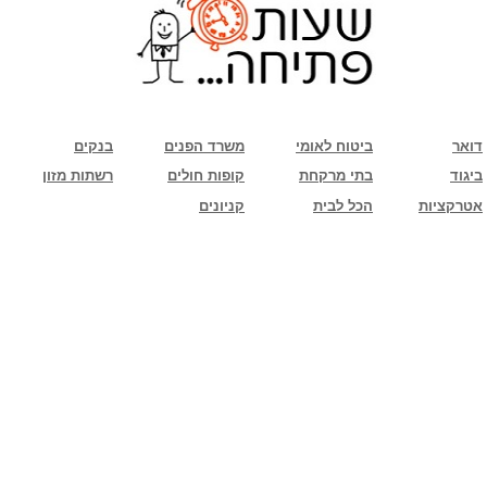
שימו לב: עקב המלחמה נגד כוחות הרשע - החמאס. מומלץ להתעדכן מול בית העסק בצורה
טלפונית לגבי הסניפים הפתוחים שעות הפתיחה המעודכנות
ביחד ננצח!
דואר
ביטוח לאומי
משרד הפנים
בנקים
ביגוד
בתי מרקחת
קופות חולים
רשתות מזון
אטרקציות
הכל לבית
קניונים