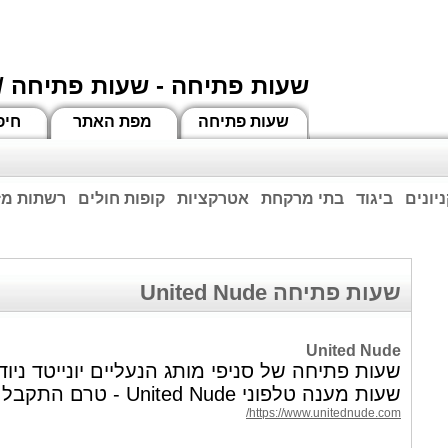
שעות פתיחה - שעות פתיחה /
שעות פתיחה
מפת האתר
חיפ
יונים
ביגוד
בתי מרקחת
אטרקציות
קופות חולים
רשתות מזו
וחות הרשע - החמאס. מומלץ להתעדכן מול בית העסק בצורה טלפונית לגבי הסניפים הפתוח
ביחד ננצח!
שעות פתיחה United Nude
United Nude
שעות פתיחה של סניפי מותג הנעליים יונייטד ניוד
שעות מענה טלפוני United Nude - טרם התקבל מידע
https://www.unitednude.com/