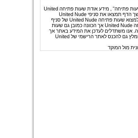
אתר שעות פתיחה מרכז עבור גולשיו, בדף " United Nude שעות פתיחה" , מידע אודת שעות פתיחה United
Nude, ,כתובות סניפי United Nude ומידע מועיל נוסף. בהמשך הדף תמצאו את סניפי United Nude
ממויינים לפי הערים. ניתן גם להעזר בסרגל החיפוש על מנת למצוא שעות פתיחה United Nude של סניף
מסויים. שימו לב: אנחנו אמנם משתמשים בביטוי שעות פתיחה United Nude אך הכוונה כמובן גם שעות
United Nu, שעות פעילות United Nude וכדומה. אנו משתדלים לעדכן את המידע באתר אך
איננו ערבים לכך שהאתר מעודכן 100% בכל רגע ורגע ולכן מומלץ גם להכנס לאתר הרישמי של United