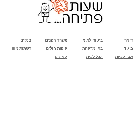
שימו לב: עקב המלחמה נגד כוחות הרשע - החמאס. מומלץ להתעדכן מול בית העסק בצורה
טלפונית לגבי הסניפים הפתוחים שעות הפתיחה המעודכנות
ביחד ננצח!
דואר
ביטוח לאומי
משרד הפנים
בנקים
ביגוד
בתי מרקחת
קופות חולים
רשתות מזון
אטרקציות
הכל לבית
קניונים