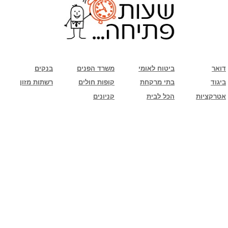
שימו לב: עקב המלחמה נגד כוחות הרשע - החמאס. מומלץ להתעדכן מול בית העסק בצורה
טלפונית לגבי הסניפים הפתוחים שעות הפתיחה המעודכנות
ביחד ננצח!
דואר
ביטוח לאומי
משרד הפנים
בנקים
ביגוד
בתי מרקחת
קופות חולים
רשתות מזון
אטרקציות
הכל לבית
קניונים