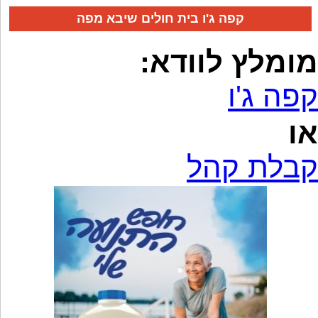
קפה ג'ו בית חולים שיבא מפה
מומלץ לוודא:
קפה ג'ו
או
קבלת קהל