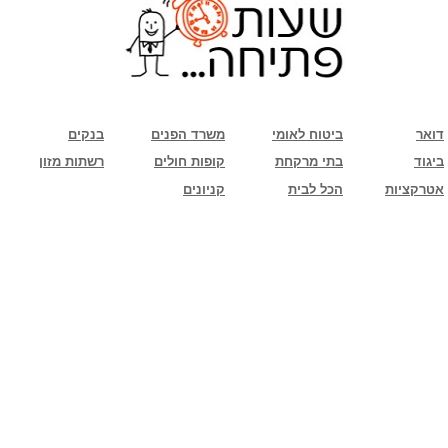
שימו לב: עקב המלחמה נגד כוחות הרשע - החמאס. מומלץ להתעדכן מול בית העסק בצורה
טלפונית לגבי הסניפים הפתוחים שעות הפתיחה המעודכנות
ביחד ננצח!
דואר
ביטוח לאומי
משרד הפנים
בנקים
ביגוד
בתי מרקחת
קופות חולים
רשתות מזון
אטרקציות
הכל לבית
קניונים