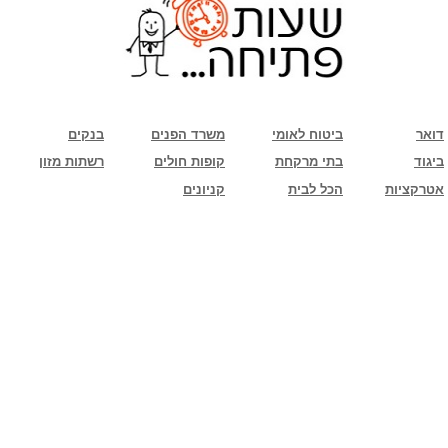
שימו לב: עקב המלחמה נגד כוחות הרשע - החמאס. מומלץ להתעדכן מול בית העסק בצורה
טלפונית לגבי הסניפים הפתוחים שעות הפתיחה המעודכנות
ביחד ננצח!
דואר
ביטוח לאומי
משרד הפנים
בנקים
ביגוד
בתי מרקחת
קופות חולים
רשתות מזון
אטרקציות
הכל לבית
קניונים