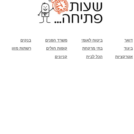
שימו לב: עקב המלחמה נגד כוחות הרשע - החמאס. מומלץ להתעדכן מול בית העסק בצורה
טלפונית לגבי הסניפים הפתוחים שעות הפתיחה המעודכנות
ביחד ננצח!
דואר
ביטוח לאומי
משרד הפנים
בנקים
ביגוד
בתי מרקחת
קופות חולים
רשתות מזון
אטרקציות
הכל לבית
קניונים