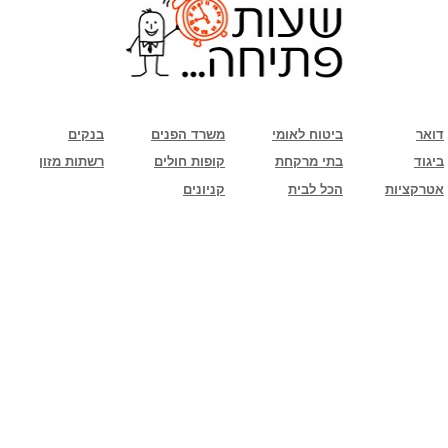
שימו לב: עקב המלחמה נגד כוחות הרשע - החמאס. מומלץ להתעדכן מול בית העסק בצורה
טלפונית לגבי הסניפים הפתוחים שעות הפתיחה המעודכנות
ביחד ננצח!
דואר
ביטוח לאומי
משרד הפנים
בנקים
ביגוד
בתי מרקחת
קופות חולים
רשתות מזון
אטרקציות
הכל לבית
קניונים