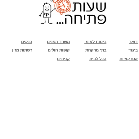
שימו לב: עקב המלחמה נגד כוחות הרשע - החמאס. מומלץ להתעדכן מול בית העסק בצורה
טלפונית לגבי הסניפים הפתוחים שעות הפתיחה המעודכנות
ביחד ננצח!
דואר
ביטוח לאומי
משרד הפנים
בנקים
ביגוד
בתי מרקחת
קופות חולים
רשתות מזון
אטרקציות
הכל לבית
קניונים