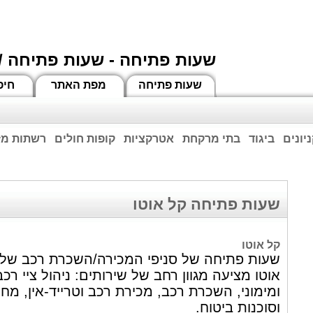
שעות פתיחה - שעות פתיחה /
שעות פתיחה
מפת האתר
חיפ
יונים
ביגוד
בתי מרקחת
אטרקציות
קופות חולים
רשתות מזו
וחות הרשע - החמאס. מומלץ להתעדכן מול בית העסק בצורה טלפונית לגבי הסניפים הפתוח
ביחד ננצח!
שעות פתיחה קל אוטו
קל אוטו
שעות פתיחה של סניפי המכירה/השכרת רכב של ק
אוטו מציעה מגוון רחב של שירותים: ניהול ציי רכב
ומימוני, השכרת רכב, מכירת רכב וטרייד-אין, מחל
וסוכנות ביטוח.