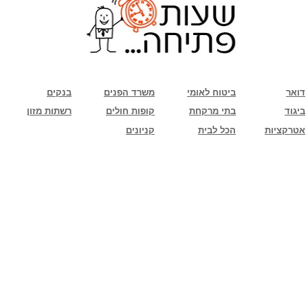
שימו לב: עקב המלחמה נגד כוחות הרשע - החמאס. מומלץ להתעדכן מול בית העסק בצורה
טלפונית לגבי הסניפים הפתוחים שעות הפתיחה המעודכנות
ביחד ננצח!
דואר
ביטוח לאומי
משרד הפנים
בנקים
ביגוד
בתי מרקחת
קופות חולים
רשתות מזון
אטרקציות
הכל לבית
קניונים