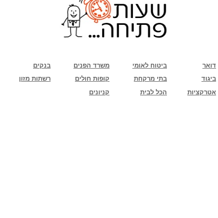
שימו לב: עקב המלחמה נגד כוחות הרשע - החמאס. מומלץ להתעדכן מול בית העסק בצורה
טלפונית לגבי הסניפים הפתוחים שעות הפתיחה המעודכנות
ביחד ננצח!
דואר
ביטוח לאומי
משרד הפנים
בנקים
ביגוד
בתי מרקחת
קופות חולים
רשתות מזון
אטרקציות
הכל לבית
קניונים