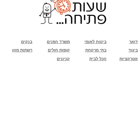
שימו לב: עקב המלחמה נגד כוחות הרשע - החמאס. מומלץ להתעדכן מול בית העסק בצורה
טלפונית לגבי הסניפים הפתוחים שעות הפתיחה המעודכנות
ביחד ננצח!
דואר
ביטוח לאומי
משרד הפנים
בנקים
ביגוד
בתי מרקחת
קופות חולים
רשתות מזון
אטרקציות
הכל לבית
קניונים