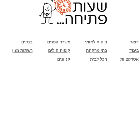
שימו לב: עקב המלחמה נגד כוחות הרשע - החמאס. מומלץ להתעדכן מול בית העסק בצורה
טלפונית לגבי הסניפים הפתוחים שעות הפתיחה המעודכנות
ביחד ננצח!
דואר
ביטוח לאומי
משרד הפנים
בנקים
ביגוד
בתי מרקחת
קופות חולים
רשתות מזון
אטרקציות
הכל לבית
קניונים