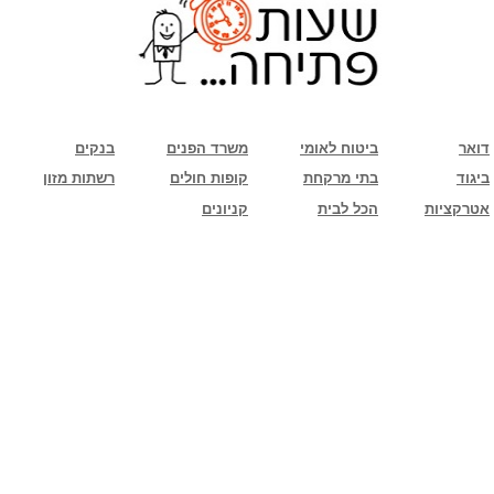
שימו לב: עקב המלחמה נגד כוחות הרשע - החמאס. מומלץ להתעדכן מול בית העסק בצורה
טלפונית לגבי הסניפים הפתוחים שעות הפתיחה המעודכנות
ביחד ננצח!
דואר
ביטוח לאומי
משרד הפנים
בנקים
ביגוד
בתי מרקחת
קופות חולים
רשתות מזון
אטרקציות
הכל לבית
קניונים