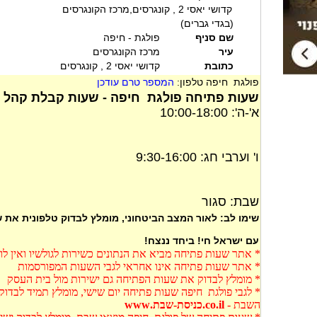
קדושי יאסי 2 , קונגרסים,מרכז הקונגרסים
(בגדי גברים)
שם סניף
פולגת - חיפה
עיר
מרכז הקונגרסים
כתובת
קדושי יאסי 2 , קונגרסים
פולגת חיפה טלפון:
המספר טרם עודכן
שעות פתיחה פולגת חיפה - שעות קבלת קהל פ
א'-ה': 10:00-18:00
ו' וערבי חג: 9:30-16:00
שבת: סגור
שימו לב: לאור המצב הביטחוני, מומלץ לבדוק טלפונית את
עם ישראל חי! ביחד ננצח!
* אתר שעות פתיחה מביא את הנתונים כשירות לגולשיו ואין ל
* אתר שעות פתיחה אינו אחראי לגבי השעות המפורסמות
* מומלץ לבדוק את שעות הפתיחה גם ישירות מול בית העסק
* לגבי פולגת חיפה שעות פתיחה יום שישי, מומלץ תמיד לבדו
השבת -
co.il.כניסת-שבת.www