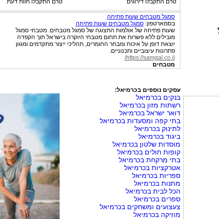
טרם התקבלו דירוגים
טרם התקבלו חוות דעת
סמגל מטבחים שעות פתיחה
בסמארטפון:
סמגל מטבחים שעות פתיחה
שעות פתיחה של אולמות התצוגה של סמגל מטבחים. מטבחי ‬סמגל
‬מובילים ‬ללא ‬פשרות ‬את ‬תחום ‬מטבחי ‬היוקרה ‬בישראל ‬תוך ‬הקפדה
‬יוצאת ‬דופן ‬על ‬איכות ‬ומבחר ‬החומרים, ‬תהליכי ‬ייצור ‬מתקדמים ‬ומגוון
‬פתרונות ‬עיצוביים ‬ותכנוניים.‬
https://samgal.co.il/
מטבחים
עסקים נוספים בכרמיאל:
בנקים בכרמיאל
רשתות מזון בכרמיאל
דואר ישראל בכרמיאל
בתי קפה ומסעדות בכרמיאל
לתינוק בכרמיאל
ביגוד בכרמיאל
מוסדות שלטון בכרמיאל
קופות חולים בכרמיאל
בתי מרקחת בכרמיאל
אטרקציות בכרמיאל
ספריות בכרמיאל
מתנות בכרמיאל
הכל לבית בכרמיאל
ספרים בכרמיאל
צעצועים ומשחקים בכרמיאל
מוזיקה בכרמיאל