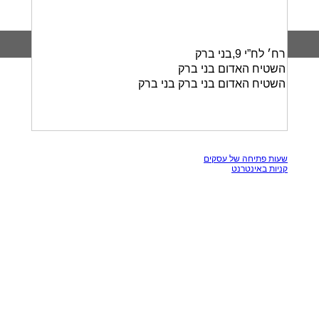
רח׳ לח”י 9,בני ברק
השטיח האדום בני ברק
השטיח האדום בני ברק בני ברק
כל הזכויות שמורות, אין להעתק תכנים מאתר זה
שעות פתיחה של עסקים
קניות באינטרנט