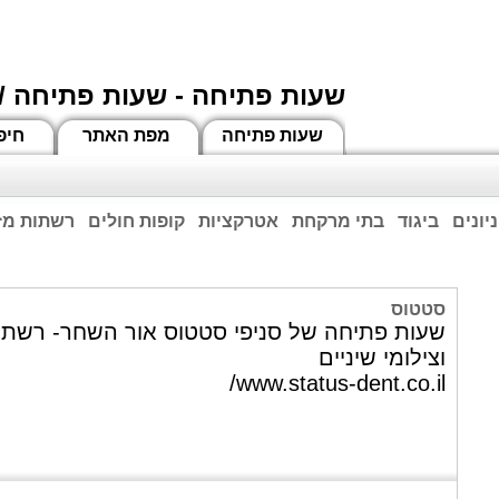
שעות פתיחה - שעות פתיחה /
שעות פתיחה
מפת האתר
חיפ
יונים
ביגוד
בתי מרקחת
אטרקציות
קופות חולים
רשתות מזו
וחות הרשע - החמאס. מומלץ להתעדכן מול בית העסק בצורה טלפונית לגבי הסניפים הפתוח
ביחד ננצח!
סטטוס
שעות פתיחה של סניפי סטטוס אור השחר- רשת מ
וצילומי שיניים
www.status-dent.co.il/