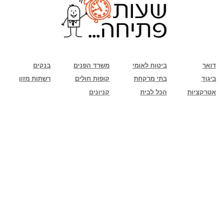
שימו לב: עקב המלחמה נגד כוחות הרשע - החמאס. מומלץ להתעדכן מול בית העסק בצורה
טלפונית לגבי הסניפים הפתוחים שעות הפתיחה המעודכנות
ביחד ננצח!
דואר
ביטוח לאומי
משרד הפנים
בנקים
ביגוד
בתי מרקחת
קופות חולים
רשתות מזון
אטרקציות
הכל לבית
קניונים