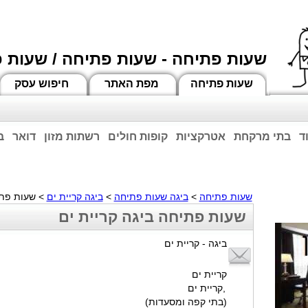
שעות פתיחה - שעות פתיחה / שעות 
שעות פתיחה
מפת האתר
חיפוש עסק
ד
בתי מרקחת
אטרקציות
קופות חולים
רשתות מזון
דואר
ב
וחות הרשע - החמאס. מומלץ להתעדכן מול בית העסק בצורה טלפונית לגבי הסניפים הפתוח
ביחד ננצח!
שעות פתיחה
>
ביגה שעות פתיחה
>
ביגה קריית ים
> שעות פתי
שעות פתיחה ביגה קריית ים
ביגה - קריית ים
קריית ים
,קריית ים
(בתי קפה ומסעדות)