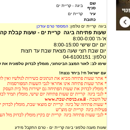
שם
ביגה - קריית ים
סניף
עיר
קריית ים
כתובת
ביגה קריית ים טלפון:
המספר טרם עודכן
שעות פתיחה ביגה קריית ים - שעות קבלת קהל 
א'-ה' 8:00-0:00
יום יום שישי 8:00-15:00
יום שבת חצי שעה מצאת שבת עד חצות
טלפון: 04-6100151
שימו לב: לאור המצב הביטחוני, מומלץ לבדוק טלפונית את
עם ישראל חי! ביחד ננצח!
* אתר שעות פתיחה מביא את הנתונים כשירות לגולשיו ואין ל
* אתר שעות פתיחה אינו אחראי לגבי השעות המפורסמות
* מומלץ לבדוק את שעות הפתיחה גם ישירות מול בית העסק
* לגבי ביגה קריית ים שעות פתיחה יום שישי, מומלץ תמיד לב
של השבת -
co.il.כניסת-שבת.www
* שעות פתיחה של ביגה קריית ים מוצאי שבת, מומלץ לבדוק י
פעילות ביגה קריית ים מוצ"ש
* לגבי שעות פתיחה ביגה קריית ים בקיץ מומלץ לבדוק מול ה
שעות מענה טלפוני ביגה קריית ים - טרם התקבל מידע