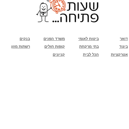
שימו לב: עקב המלחמה נגד כוחות הרשע - החמאס. מומלץ להתעדכן מול בית העסק בצורה
טלפונית לגבי הסניפים הפתוחים שעות הפתיחה המעודכנות
ביחד ננצח!
דואר
ביטוח לאומי
משרד הפנים
בנקים
ביגוד
בתי מרקחת
קופות חולים
רשתות מזון
אטרקציות
הכל לבית
קניונים