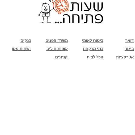
שימו לב: עקב המלחמה נגד כוחות הרשע - החמאס. מומלץ להתעדכן מול בית העסק בצורה
טלפונית לגבי הסניפים הפתוחים שעות הפתיחה המעודכנות
ביחד ננצח!
דואר
ביטוח לאומי
משרד הפנים
בנקים
ביגוד
בתי מרקחת
קופות חולים
רשתות מזון
אטרקציות
הכל לבית
קניונים