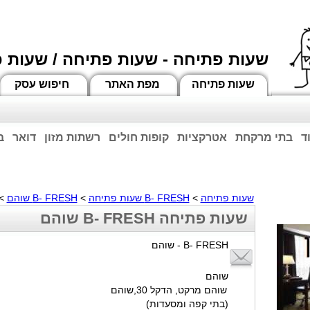
שעות פתיחה - שעות פתיחה / שעות 
שעות פתיחה
מפת האתר
חיפוש עסק
ד
בתי מרקחת
אטרקציות
קופות חולים
רשתות מזון
דואר
ב
וחות הרשע - החמאס. מומלץ להתעדכן מול בית העסק בצורה טלפונית לגבי הסניפים הפתוח
ביחד ננצח!
שעות פתיחה
>
B- FRESH שעות פתיחה
>
B- FRESH שוהם
> ש
שעות פתיחה B- FRESH שוהם
B- FRESH - שוהם
שוהם
שוהם מרקט, הדקל 30,שוהם
(בתי קפה ומסעדות)