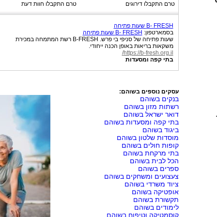
טרם התקבלו דירוגים
טרם התקבלו חוות דעת
B- FRESH שעות פתיחה
בסמארטפון:
B- FRESH שעות פתיחה
שעות פתיחה של סניפי בי פרש. B-FRESH רשת המתמחה במכירת
משקאות בריאות באופן הכנה ייחודי.
https://b-fresh.org.il/
בתי קפה ומסעדות
עסקים נוספים בשוהם:
בנקים בשוהם
רשתות מזון בשוהם
דואר ישראל בשוהם
בתי קפה ומסעדות בשוהם
ביגוד בשוהם
מוסדות שלטון בשוהם
קופות חולים בשוהם
בתי מרקחת בשוהם
הכל לבית בשוהם
ספרים בשוהם
צעצועים ומשחקים בשוהם
ציוד משרדי בשוהם
אופטיקה בשוהם
תקשורת בשוהם
לימודים בשוהם
קוסמטיקה וטיפוח בשוהם