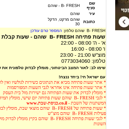
שם
B- FRESH - שוהם
סניף
עיר
שוהם
שוהם מרקט, הדקל
כתובת
30
B- FRESH שוהם טלפון:
המספר טרם עודכן
שעות פתיחה B- FRESH שוהם - שעות קבלת קהל B- FRESH שוהם
א' - ה' 08:00 - 22:00
ו' 08:00 - 16:00
מוצ"ש 21:00 - 23:00
טלפון: 0773034060
שימו לב: לאור המצב הביטחוני, מומלץ לבדוק טלפונית את
עם ישראל חי! ביחד ננצח!
* אתר שעות פתיחה מביא את הנתונים כשירות לגולשיו ואין ל
* אתר שעות פתיחה אינו אחראי לגבי השעות המפורסמות
* מומלץ לבדוק את שעות הפתיחה גם ישירות מול בית העסק
* לגבי B- FRESH שוהם שעות פתיחה יום שישי, מומל
המשתנות של השבת -
co.il.כניסת-שבת.www
* שעות פתיחה של B- FRESH שוהם מוצאי שב
פעילות B- FRESH שוהם מוצ"ש
* לגבי שעות פתיחה B- FRESH שוהם בקיץ 
השונות